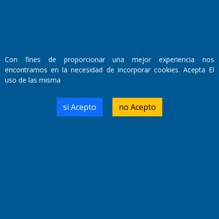
Así será el formato de la clasificación del
TC2000 en Toay
Con fines de proporcionar una mejor experiencia nos
encontramos en la necesidad de incorporar cookies. Acepta El
uso de las misma
si Acepto
no Acepto
Federal A: Costa Brava va por un triunfo
tranquilizador