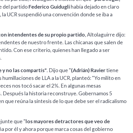
te del partido
Federico Guidugli
había dejado en claro
o, la UCR suspendió una convención donde se iba a
 con intendentes de su propio partido
, Altolaguirre dijo:
tendentes de nuestro frente. Las chicanas que salen de
tido. Con ese criterio, quienes han llegado a ser
.
e y no las compartís"
. Dijo que "
(Adrián) Ravier
tiene
s humillaciones de LLA a la UCR, planteó: "Yo milito en
veces nos tocó sacar el 2%. En algunas mesas
. Después la historia reconstruye. Gobernamos 5
n que reúna la síntesis de lo que debe ser el radicalismo
ejunte que "
los mayores detractores que veo de
ña por él y ahora porque marca cosas del gobierno