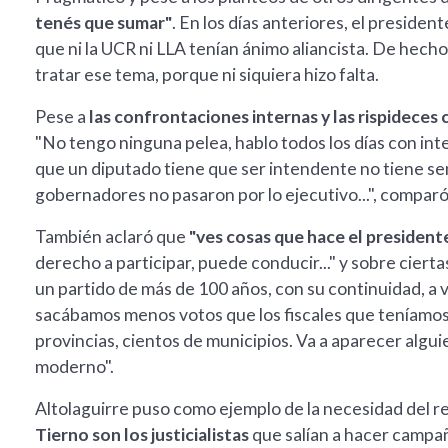
tenés que sumar"
. En los días anteriores, el presiden
que ni la UCR ni LLA tenían ánimo aliancista. De hech
tratar ese tema, porque ni siquiera hizo falta.
Pese a
las confrontaciones internas y las rispideces
"No tengo ninguna pelea, hablo todos los días con in
que un diputado tiene que ser intendente no tiene sen
gobernadores no pasaron por lo ejecutivo...", comparó
También aclaró que
"ves cosas que hace el president
derecho a participar, puede conducir..." y sobre cierta
un partido de más de 100 años, con su continuidad, a 
sacábamos menos votos que los fiscales que teníamos
provincias, cientos de municipios. Va a aparecer alguie
moderno".
Altolaguirre puso como ejemplo de la necesidad del r
Tierno son los justicialistas
que salían a hacer campa