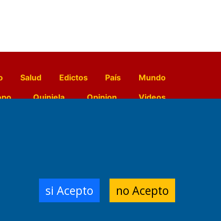
o
Salud
Edictos
País
Mundo
opo
Quiniela
Opinion
Videos
El Diario de Papel en DIGITAL
e Contenidos:
Nemesio
si Acepto
no Acepto
ración,
 Planta Impresora:
,