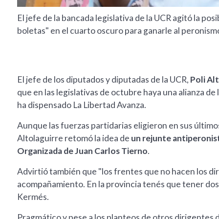
El jefe de la bancada legislativa de la UCR agitó la po
boletas" en el cuarto oscuro para ganarle al peronism
El jefe de los diputados y diputadas de la UCR,
Poli Al
que en las legislativas de octubre haya una alianza de 
ha dispensado La Libertad Avanza.
Aunque las fuerzas partidarias eligieron en sus últi
Altolaguirre retomó la idea de
un rejunte antiperonis
Organizada de Juan Carlos Tierno
.
Advirtió también que "los frentes que no hacen los dir
acompañamiento. En la provincia tenés que tener dos 
Kermés.
Pragmático y pese a los planteos de otros dirigentes d