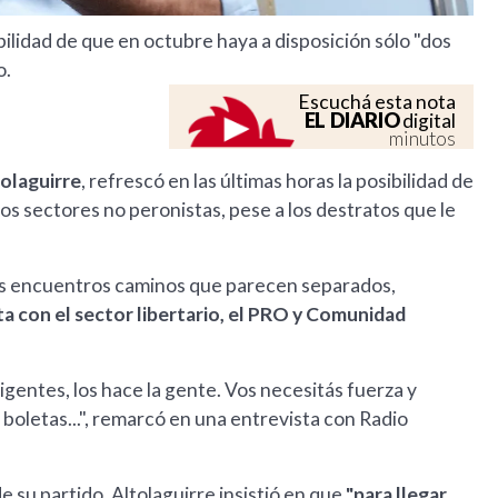
sibilidad de que en octubre haya a disposición sólo "dos
o.
Escuchá esta nota
EL DIARIO
digital
minutos
tolaguirre
, refrescó en las últimas horas la posibilidad de
los sectores no peronistas, pese a los destratos que le
mos encuentros caminos que parecen separados,
ta con el sector libertario, el PRO y Comunidad
igentes, los hace la gente. Vos necesitás fuerza y
boletas...", remarcó en una entrevista con Radio
e su partido, Altolaguirre insistió en que
"para llegar,