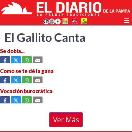
El Gallito Canta
Se dobla...
Como se te dé la gana
Vocación burocrática
Ver Más
No hay mas resultados para mostrar
Ha ocurrido un error en la busqueda