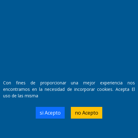
Farmacias de turno
Entre Pocillos
Transmisiones en vivo
El Diario de Papel en DIGITAL
Con fines de proporcionar una mejor experiencia nos
encontramos en la necesidad de incorporar cookies. Acepta El
uso de las misma
si Acepto
no Acepto
Fundado por el
Doctor Antonio Nemesio
Primera edición: Domingo 3 de Mayo de 1992