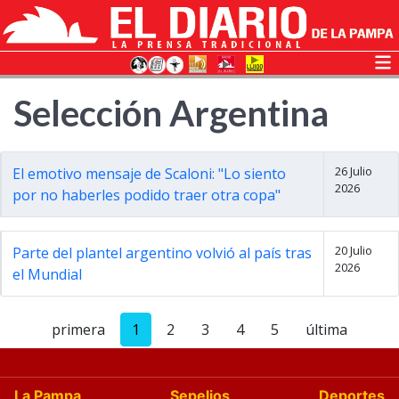
Selección Argentina
26 Julio
El emotivo mensaje de Scaloni: "Lo siento
2026
por no haberles podido traer otra copa"
20 Julio
Parte del plantel argentino volvió al país tras
2026
el Mundial
primera
1
2
3
4
5
última
La Pampa
Sepelios
Deportes