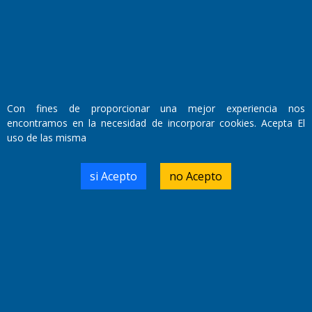
Con fines de proporcionar una mejor experiencia nos
encontramos en la necesidad de incorporar cookies. Acepta El
uso de las misma
si Acepto
no Acepto
Fundado por el
Doctor Antonio Nemesio
Primera edición: Domingo 3 de Mayo de 1992
Miembro de ADIRA,ADEPA y CPPAL
Propietario: El Diario SRL
Director Periodístico:
Walter René Goñi