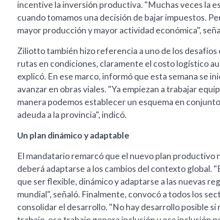
incentive la inversión productiva. "Muchas veces la e
cuando tomamos una decisión de bajar impuestos. Pero
mayor producción y mayor actividad económica", seña
Ziliotto también hizo referencia a uno de los desafíos 
rutas en condiciones, claramente el costo logístico a
explicó. En ese marco, informó que esta semana se ini
avanzar en obras viales. "Ya empiezan a trabajar equip
manera podemos establecer un esquema en conjunto pa
adeuda a la provincia", indicó.
Un plan dinámico y adaptable
El mandatario remarcó que el nuevo plan productivo 
deberá adaptarse a los cambios del contexto global. "E
que ser flexible, dinámico y adaptarse a las nuevas r
mundial", señaló. Finalmente, convocó a todos los se
consolidar el desarrollo. "No hay desarrollo posible s
trabajo, ese trabajo genera inclusión y esa inclusión 