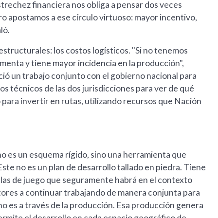
strechez financiera nos obliga a pensar dos veces
 apostamos a ese círculo virtuoso: mayor incentivo,
ló.
estructurales: los costos logísticos. "Si no tenemos
umenta y tiene mayor incidencia en la producción",
ció un trabajo conjunto con el gobierno nacional para
os técnicos de las dos jurisdicciones para ver de qué
ra invertir en rutas, utilizando recursos que Nación
no es un esquema rígido, sino una herramienta que
ste no es un plan de desarrollo tallado en piedra. Tiene
eglas de juego que seguramente habrá en el contexto
ctores a continuar trabajando de manera conjunta para
i no es a través de la producción. Esa producción genera
permite el desarrollo en cada espacio geográfico de