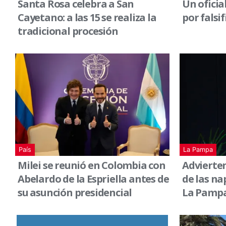
Santa Rosa celebra a San
Un oficia
Cayetano: a las 15 se realiza la
por falsi
tradicional procesión
País
La Pampa
Milei se reunió en Colombia con
Advierten
Abelardo de la Espriella antes de
de las na
su asunción presidencial
La Pamp