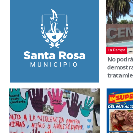
La Pampa
No podrá 
demostra
tratamie