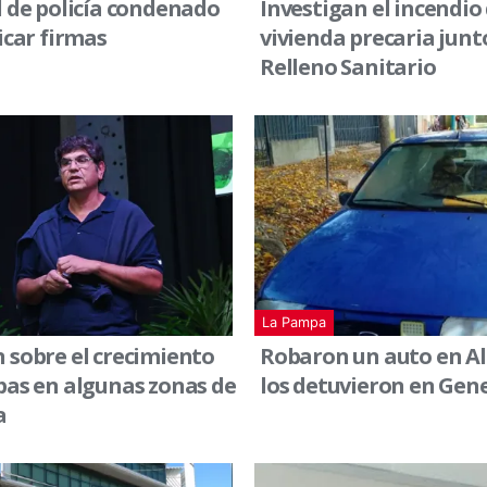
l de policía condenado
Investigan el incendio
ficar firmas
vivienda precaria junt
Relleno Sanitario
La Pampa
 sobre el crecimiento
Robaron un auto en Alt
pas en algunas zonas de
los detuvieron en Gene
a