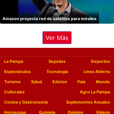
Amazon proyecta red de satélites para móviles
Ver Más
No hay mas resultados para mostrar
Ha ocurrido un error en la busqueda
La Pampa
Sepelios
Deportes
Espectáculos
Tecnología
Linea Abierta
Turismo
Salud
Edictos
País
Mundo
Culturales
Agro La Pampa
Cocina y Gastronomía
Suplementos Anuales
Horóscopo
Quiniela
Opinion
Videos