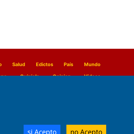
o
Salud
Edictos
País
Mundo
opo
Quiniela
Opinion
Videos
El Diario de Papel en DIGITAL
e Contenidos:
Nemesio
si Acepto
no Acepto