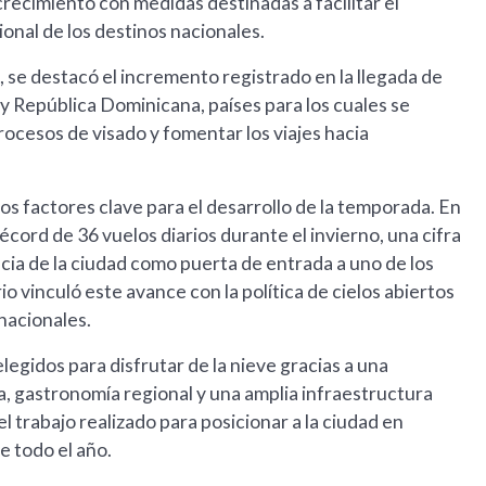
crecimiento con medidas destinadas a facilitar el
ional de los destinos nacionales.
 se destacó el incremento registrado en la llegada de
y República Dominicana, países para los cuales se
rocesos de visado y fomentar los viajes hacia
s factores clave para el desarrollo de la temporada. En
écord de 36 vuelos diarios durante el invierno, una cifra
ncia de la ciudad como puerta de entrada a uno de los
io vinculó este avance con la política de cielos abiertos
rnacionales.
egidos para disfrutar de la nieve gracias a una
, gastronomía regional y una amplia infraestructura
l trabajo realizado para posicionar a la ciudad en
e todo el año.