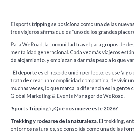
El sports tripping se posiciona como una de las nueva
tres viajeros afirma que es "uno de los grandes placere
Para WeRoad, la comunidad travel para grupos de de
mentalidad generacional. Cada vez más viajeros están de
de alojamiento, y empiezan a dar más peso a lo que van a
"El deporte es el nexo de unión perfecto; es ese 'algo
trata de crear una complicidad compartida, de vivir un
muchas veces, lo que marca la diferencia es la gente 
Global Marketing & Events Manager de WeRoad.
'Sports Tripping': ¿Qué nos mueve este 2026?
Trekking y rodearse de la naturaleza.
El trekking, en
entornos naturales, se consolida como una de las form