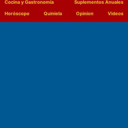
Cocina y Gastronomía
Suplementos Anuales
Horóscopo
Quiniela
Opinion
Videos
Farmacias de turno
Entre Pocillos
Transmisiones en vivo
El Diario de Papel en DIGITAL