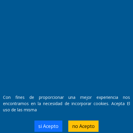
Fundado por el
Doctor Antonio Nemesio
Primera edición: Domingo 3 de Mayo de 1992
Miembro de ADIRA,ADEPA y CPPAL
Propietario: El Diario SRL
Director Periodístico:
Walter René Goñi
Con fines de proporcionar una mejor experiencia nos
encontramos en la necesidad de incorporar cookies. Acepta El
uso de las misma
Domicilio Legal: José Ingenieros 855,
Santa Rosa, La Pampa.
Número de Registro DNDA:
si Acepto
no Acepto
RL-2019-55551274-APN-DNDA#MJ