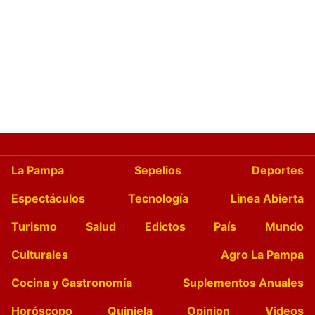
La Pampa
Sepelios
Deportes
Espectáculos
Tecnología
Linea Abierta
Turismo
Salud
Edictos
País
Mundo
Culturales
Agro La Pampa
Cocina y Gastronomía
Suplementos Anuales
Horóscopo
Quiniela
Opinion
Videos