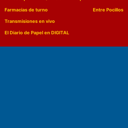
Farmacias de turno
Entre Pocillos
Transmisiones en vivo
El Diario de Papel en DIGITAL
Fundado por el
Doctor Antonio Nemesio
Primera edición: Domingo 3 de Mayo de 1992