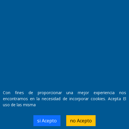
Horóscopo
Quiniela
Opinion
Videos
Farmacias de turno
Entre Pocillos
Transmisiones en vivo
El Diario de Papel en DIGITAL
Con fines de proporcionar una mejor experiencia nos
encontramos en la necesidad de incorporar cookies. Acepta El
uso de las misma
si Acepto
no Acepto