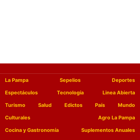
La Pampa
Sepelios
Deportes
Espectáculos
Tecnología
Linea Abierta
Turismo
Salud
Edictos
País
Mundo
Culturales
Agro La Pampa
Cocina y Gastronomía
Suplementos Anuales