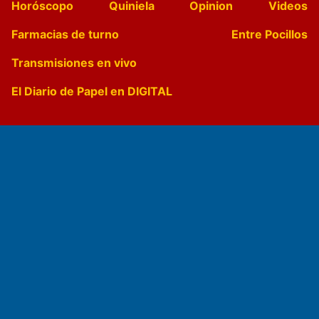
Horóscopo
Quiniela
Opinion
Videos
Farmacias de turno
Entre Pocillos
Transmisiones en vivo
El Diario de Papel en DIGITAL
Fundado por el
Doctor Antonio Nemesio
Primera edición: Domingo 3 de Mayo de 1992