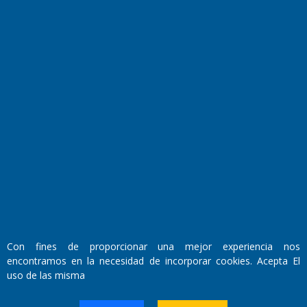
Culturales
Agro La Pampa
Cocina y Gastronomía
Suplementos Anuales
Horóscopo
Quiniela
Opinion
Videos
Farmacias de turno
Entre Pocillos
Transmisiones en vivo
El Diario de Papel en DIGITAL
Con fines de proporcionar una mejor experiencia nos
encontramos en la necesidad de incorporar cookies. Acepta El
uso de las misma