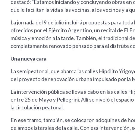
destacó: "Estamos iniciando y concluyendo obras en 
que le facilitan la vida a las vecinas, a los vecinos y a 
La jornada del 9 de julio incluirá propuestas para toda
ofrecidos por el Ejército Argentino, un recital de E
música y emoción a la tarde. También, el tradicional de
completamente renovado pensado para el disfrute co
Una nueva cara
La semipeatonal, que abarca las calles Hipólito Yrigoye
del proyecto de renovación urbana impulsado por la 
La intervención pública se lleva a cabo en las calles H
entre 25 de Mayo y Pellegrini. Allí se niveló el espacio 
la circulación peatonal.
En ese tramo, también, se colocaron adoquines de hor
de ambos laterales de la calle. Con esa intervención, s