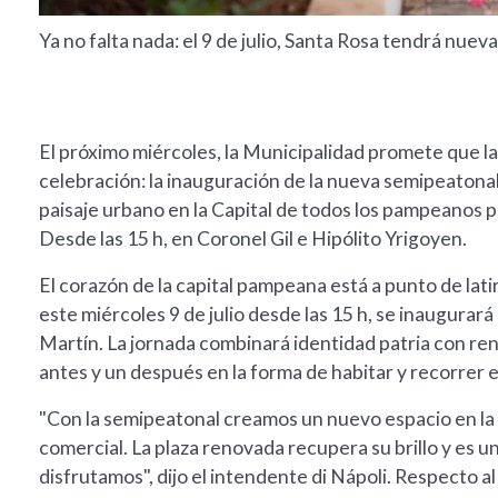
Ya no falta nada: el 9 de julio, Santa Rosa tendrá nue
El próximo miércoles, la Municipalidad promete que la 
celebración: la inauguración de la nueva semipeatonal 
paisaje urbano en la Capital de todos los pampeanos pa
Desde las 15 h, en Coronel Gil e Hipólito Yrigoyen.
El corazón de la capital pampeana está a punto de lati
este miércoles 9 de julio desde las 15 h, se inaugurar
Martín. La jornada combinará identidad patria con re
antes y un después en la forma de habitar y recorrer 
"Con la semipeatonal creamos un nuevo espacio en la ca
comercial. La plaza renovada recupera su brillo y es 
disfrutamos", dijo el intendente di Nápoli. Respecto al