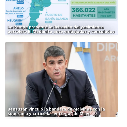
La Pampa presentó la licitación del yacimiento
petrolero El Medanito ante embajadas y consulados
Bensusán vinculó la bandera de Malvinas con la
soberanía y criticó la "entrega" de Milei