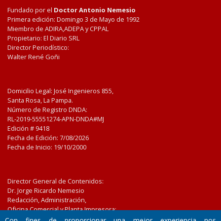
Fundado por el
Doctor Antonio Nemesio
Primera edición: Domingo 3 de Mayo de 1992
Miembro de ADIRA,ADEPA y CPPAL
Propietario: El Diario SRL
Director Periodístico:
Walter René Goñi
Domicilio Legal: José Ingenieros 855,
Santa Rosa, La Pampa.
Número de Registro DNDA:
RL-2019-55551274-APN-DNDA#MJ
Edición #
9418
Fecha de Edición:
7/08/2026
Fecha de Inicio: 19/10/2000
Director General de Contenidos:
Dr. Jorge Ricardo Nemesio
Redacción, Administración,
Oficina Comercial y Planta Impresora:
José Ingenieros 855,
Con fines de proporcionar una mejor experiencia nos