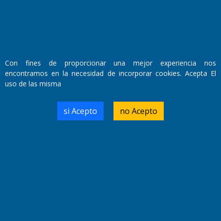
Con fines de proporcionar una mejor experiencia nos
encontramos en la necesidad de incorporar cookies. Acepta El
uso de las misma
Fundado por el
Doctor Antonio Nemesio
Primera edición: Domingo 3 de Mayo de 1992
si Acepto
no Acepto
Miembro de ADIRA,ADEPA y CPPAL
Propietario: El Diario SRL
Director Periodístico:
Walter René Goñi
Domicilio Legal: José Ingenieros 855,
Santa Rosa, La Pampa.
Número de Registro DNDA:
RL-2019-55551274-APN-DNDA#MJ
Edición #
9420