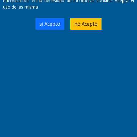
encontramos en la necesidad de incorporar cookies. Acepta El
uso de las misma
Fundado por el
Doctor Antonio Nemesio
Primera edición: Domingo 3 de Mayo de 1992
si Acepto
no Acepto
Miembro de ADIRA,ADEPA y CPPAL
Propietario: El Diario SRL
Director Periodístico:
Walter René Goñi
Domicilio Legal: José Ingenieros 855,
Santa Rosa, La Pampa.
Número de Registro DNDA:
RL-2019-55551274-APN-DNDA#MJ
Edición #
9417
Fecha de Edición:
6/08/2026
Fecha de Inicio: 19/10/2000
Director General de Contenidos:
Dr. Jorge Ricardo Nemesio
Redacción, Administración,
Oficina Comercial y Planta Impresora: