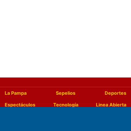
La Pampa
Sepelios
Deportes
Espectáculos
Tecnología
Linea Abierta
Turismo
Salud
Edictos
País
Mundo
Culturales
Agro La Pampa