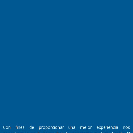
Cocina y Gastronomía
Suplementos Anuales
Horóscopo
Quiniela
Opinion
Videos
Farmacias de turno
Entre Pocillos
Transmisiones en vivo
El Diario de Papel en DIGITAL
Con fines de proporcionar una mejor experiencia nos