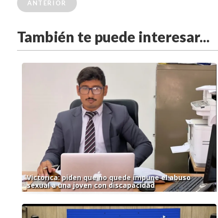
ANTERIOR
También te puede interesar...
Victorica: piden que no quede impune el abuso
sexual a una joven con discapacidad