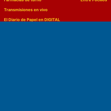
Transmisiones en vivo
El Diario de Papel en DIGITAL
Fundado por el
Doctor Antonio Nemesio
Primera edición: Domingo 3 de Mayo de 1992
Miembro de ADIRA,ADEPA y CPPAL
Propietario: El Diario SRL