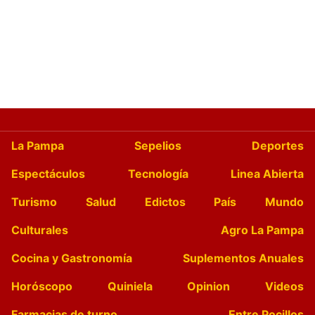
La Pampa
Sepelios
Deportes
Espectáculos
Tecnología
Linea Abierta
Turismo
Salud
Edictos
País
Mundo
Culturales
Agro La Pampa
Cocina y Gastronomía
Suplementos Anuales
Horóscopo
Quiniela
Opinion
Videos
Farmacias de turno
Entre Pocillos