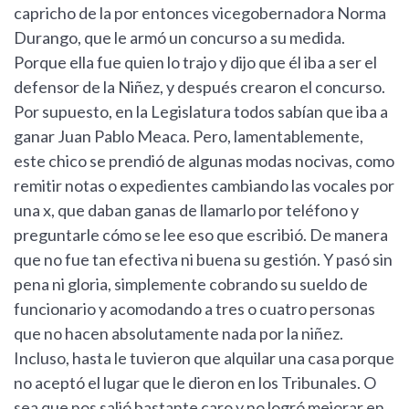
capricho de la por entonces vicegobernadora Norma
Durango, que le armó un concurso a su medida.
Porque ella fue quien lo trajo y dijo que él iba a ser el
defensor de la Niñez, y después crearon el concurso.
Por supuesto, en la Legislatura todos sabían que iba a
ganar Juan Pablo Meaca. Pero, lamentablemente,
este chico se prendió de algunas modas nocivas, como
remitir notas o expedientes cambiando las vocales por
una x, que daban ganas de llamarlo por teléfono y
preguntarle cómo se lee eso que escribió. De manera
que no fue tan efectiva ni buena su gestión. Y pasó sin
pena ni gloria, simplemente cobrando su sueldo de
funcionario y acomodando a tres o cuatro personas
que no hacen absolutamente nada por la niñez.
Incluso, hasta le tuvieron que alquilar una casa porque
no aceptó el lugar que le dieron en los Tribunales. O
sea que nos salió bastante caro y no logró mejorar en