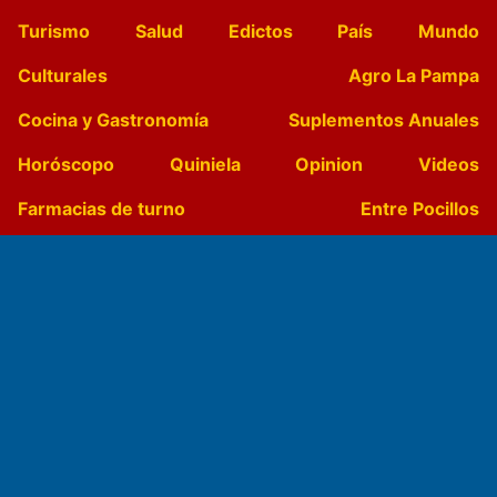
Turismo
Salud
Edictos
País
Mundo
Culturales
Agro La Pampa
Cocina y Gastronomía
Suplementos Anuales
Horóscopo
Quiniela
Opinion
Videos
Farmacias de turno
Entre Pocillos
Transmisiones en vivo
El Diario de Papel en DIGITAL