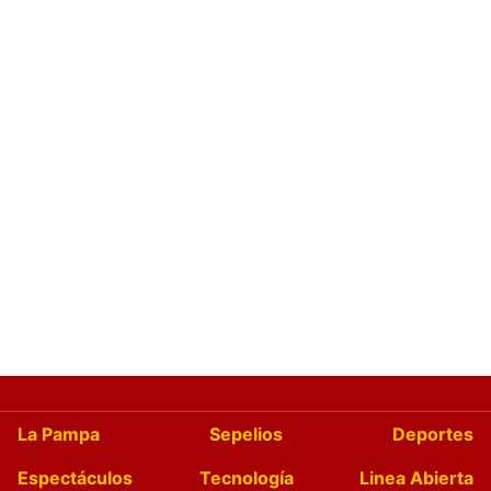
La Pampa
Sepelios
Deportes
Espectáculos
Tecnología
Linea Abierta