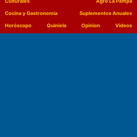
Culturales
Agro La Pampa
Cocina y Gastronomía
Suplementos Anuales
Horóscopo
Quiniela
Opinion
Videos
Farmacias de turno
Entre Pocillos
Transmisiones en vivo
El Diario de Papel en DIGITAL