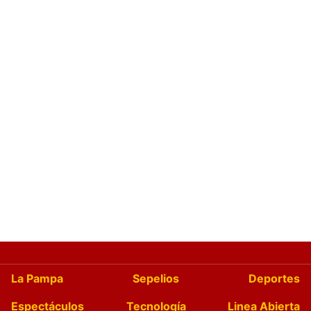
La Pampa
Sepelios
Deportes
Espectáculos
Tecnología
Linea Abierta