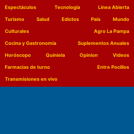
Espectáculos
Tecnología
Linea Abierta
Turismo
Salud
Edictos
País
Mundo
Culturales
Agro La Pampa
Cocina y Gastronomía
Suplementos Anuales
Horóscopo
Quiniela
Opinion
Videos
Farmacias de turno
Entre Pocillos
Transmisiones en vivo
El Diario de Papel en DIGITAL