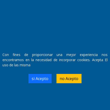
Fundado por el
Doctor Antonio Nemesio
Primera edición: Domingo 3 de Mayo de 1992
Miembro de ADIRA,ADEPA y CPPAL
Propietario: El Diario SRL
Con fines de proporcionar una mejor experiencia nos
Director Periodístico:
encontramos en la necesidad de incorporar cookies. Acepta El
Walter René Goñi
uso de las misma
si Acepto
no Acepto
Domicilio Legal: José Ingenieros 855,
Santa Rosa, La Pampa.
Número de Registro DNDA:
RL-2019-55551274-APN-DNDA#MJ
Edición #
9417
Fecha de Edición:
6/08/2026
Fecha de Inicio: 19/10/2000