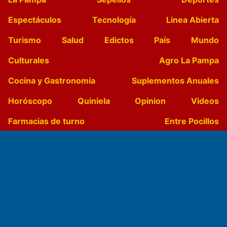
Espectáculos
Tecnología
Linea Abierta
Turismo
Salud
Edictos
País
Mundo
Culturales
Agro La Pampa
Cocina y Gastronomía
Suplementos Anuales
Horóscopo
Quiniela
Opinion
Videos
Farmacias de turno
Entre Pocillos
Transmisiones en vivo
El Diario de Papel en DIGITAL