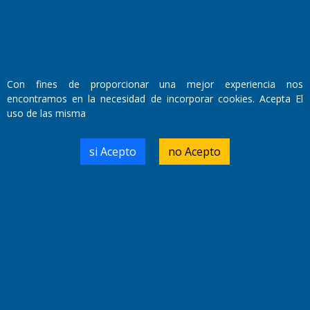
Rulli jugará en Manchester City
Con fines de proporcionar una mejor experiencia nos
encontramos en la necesidad de incorporar cookies. Acepta El
uso de las misma
si Acepto
no Acepto
River desembolsa U$S 23 millones por Thiago
Almada