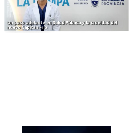
Un paso adelante en Salud Pública y la crueldad del
nuevo Capitán Frío