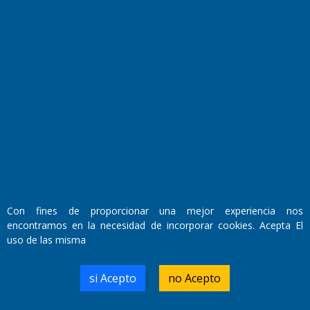
El Diario de Papel en DIGITAL
Con fines de proporcionar una mejor experiencia nos
encontramos en la necesidad de incorporar cookies. Acepta El
Fundado por el
Doctor Antonio Nemesio
uso de las misma
Primera edición: Domingo 3 de Mayo de 1992
Miembro de ADIRA,ADEPA y CPPAL
Propietario: El Diario SRL
si Acepto
no Acepto
Director Periodístico:
Walter René Goñi