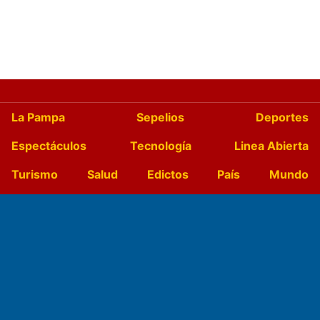
La Pampa
Sepelios
Deportes
Espectáculos
Tecnología
Linea Abierta
Turismo
Salud
Edictos
País
Mundo
Culturales
Agro La Pampa
Cocina y Gastronomía
Suplementos Anuales
Horóscopo
Quiniela
Opinion
Videos
Farmacias de turno
Entre Pocillos
Transmisiones en vivo