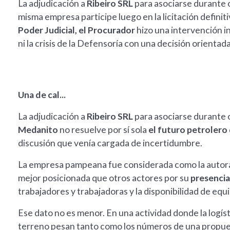
La adjudicación a
Ribeiro SRL
para asociarse durante
misma empresa participe luego en la licitación definit
Poder Judicial, el Procurador
hizo una intervención in
ni la crisis de la Defensoría con una decisión orient
Una de cal...
La adjudicación a
Ribeiro SRL
para asociarse durante 
Medanito
no resuelve por sí sola
el futuro petrolero
discusión que venía cargada de incertidumbre.
La empresa pampeana fue considerada como la autora
mejor posicionada que otros actores por su
presencia
trabajadores y trabajadoras y la disponibilidad de eq
Ese dato no es menor. En una actividad donde la logíst
terreno pesan tanto como los números de una propue