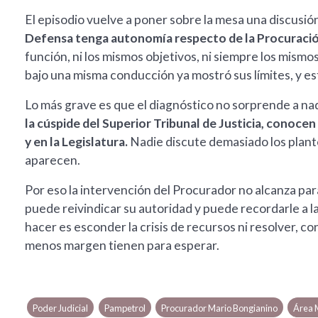
El episodio vuelve a poner sobre la mesa una discusió
Defensa tenga autonomía respecto de la Procuraci
función, ni los mismos objetivos, ni siempre los mism
bajo una misma conducción ya mostró sus límites, y e
Lo más grave es que el diagnóstico no sorprende a na
la cúspide del Superior Tribunal de Justicia, conocen 
y en la Legislatura.
Nadie discute demasiado los plante
aparecen.
Por eso la intervención del Procurador no alcanza para
puede reivindicar su autoridad y puede recordarle a 
hacer es esconder la crisis de recursos ni resolver, c
menos margen tienen para esperar.
Poder Judicial
Pampetrol
Procurador Mario Bongianino
Área 