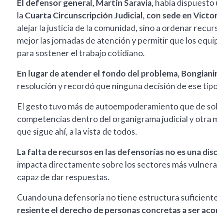
El defensor general, Martín Saravia
, había dispuesto
la
Cuarta Circunscripción Judicial, con sede en Victo
alejar la justicia de la comunidad, sino a ordenar recurs
mejor las jornadas de atención y permitir que los equ
para sostener el trabajo cotidiano.
En lugar de atender el fondo del problema, Bongiani
resolución y recordó que ninguna decisión de ese tip
El gesto tuvo más de autoempoderamiento que de solu
competencias dentro del organigrama judicial y otra mu
que sigue ahí, a la vista de todos.
La falta de recursos en las defensorías no es una di
impacta directamente sobre los sectores más vulnerabl
capaz de dar respuestas.
Cuando una defensoría no tiene estructura suficiente
resiente el derecho de personas concretas a ser ac