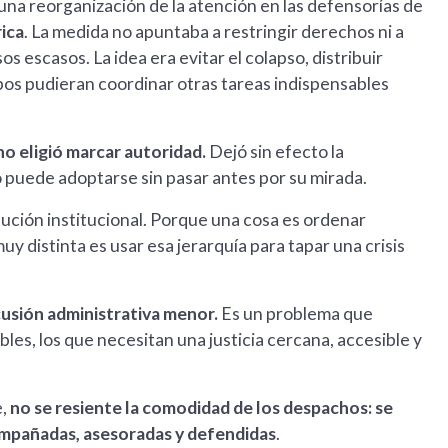
 una reorganización de la atención en las defensorías de
rica
. La medida no apuntaba a restringir derechos ni a
os escasos. La idea era evitar el colapso, distribuir
ipos pudieran coordinar otras tareas indispensables
no eligió marcar autoridad.
Dejó sin efecto la
o puede adoptarse sin pasar antes por su mirada.
ción institucional. Porque una cosa es ordenar
y distinta es usar esa jerarquía para tapar una crisis
scusión administrativa menor.
Es un problema que
es, los que necesitan una justicia cercana, accesible y
,
no se resiente la comodidad de los despachos: se
ompañadas, asesoradas y defendidas
.