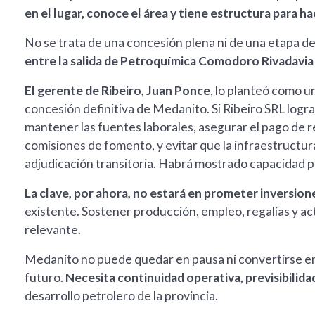
en el lugar, conoce el área y tiene estructura para h
No se trata de una concesión plena ni de una etapa d
entre la salida de Petroquímica Comodoro Rivadavia y
El gerente de Ribeiro, Juan Ponce
, lo planteó como u
concesión definitiva de Medanito. Si Ribeiro SRL log
mantener las fuentes laborales, asegurar el pago de reg
comisiones de fomento, y evitar que la infraestructur
adjudicación transitoria. Habrá mostrado capacidad par
La clave, por ahora, no estará en prometer inversio
existente. Sostener producción, empleo, regalías y ac
relevante.
Medanito no puede quedar en pausa ni convertirse en u
futuro.
Necesita continuidad operativa, previsibilidad
desarrollo petrolero de la provincia.