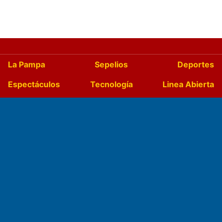
La Pampa
Sepelios
Deportes
Espectáculos
Tecnología
Linea Abierta
Turismo
Salud
Edictos
País
Mundo
Culturales
Agro La Pampa
Cocina y Gastronomía
Suplementos Anuales
Horóscopo
Quiniela
Opinion
Videos
Farmacias de turno
Entre Pocillos
Transmisiones en vivo