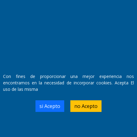
El Diario de Papel en DIGITAL
Con fines de proporcionar una mejor experiencia nos
encontramos en la necesidad de incorporar cookies. Acepta El
uso de las misma
Fundado por el
Doctor Antonio Nemesio
Primera edición: Domingo 3 de Mayo de 1992
Miembro de ADIRA,ADEPA y CPPAL
si Acepto
no Acepto
Propietario: El Diario SRL
Director Periodístico:
Walter René Goñi