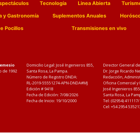
spectáculos
Tecnología
Linea Abierta
Turism
a y Gastronomía
Suplementos Anuales
Horósc
e Pocillos
Transmisiones en vivo
Nemesio
Domicilio Legal: José Ingenieros 855,
Director General d
o de 1992
Santa Rosa, La Pampa.
Dr. Jorge Ricardo 
Número de Registro DNDA:
Redacción, Administ
RL-2019-55551274-APN-DNDA#MJ
Oficina Comercial y
Edición #
9418
José Ingenieros 855
Fecha de Edición:
7/08/2026
Santa Rosa, La Pamp
Fecha de Inicio: 19/10/2000
Tel: (02954) 411117
Cel: +54 2954 53521