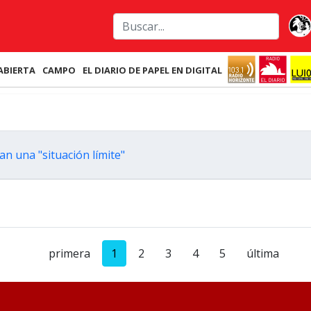
ABIERTA
CAMPO
EL DIARIO DE PAPEL EN DIGITAL
an una "situación límite"
primera
1
2
3
4
5
última