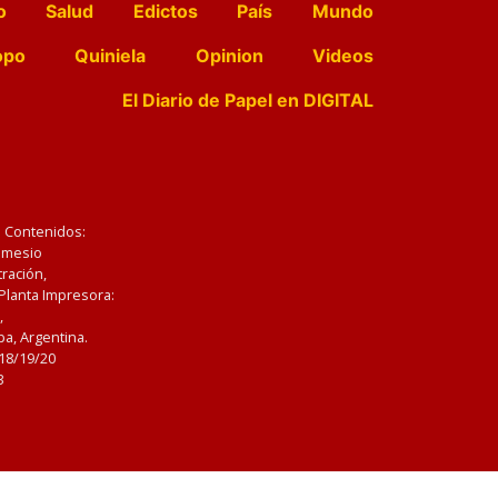
o
Salud
Edictos
País
Mundo
opo
Quiniela
Opinion
Videos
El Diario de Papel en DIGITAL
e Contenidos:
Nemesio
ración,
 Planta Impresora:
,
a, Argentina.
/18/19/20
3