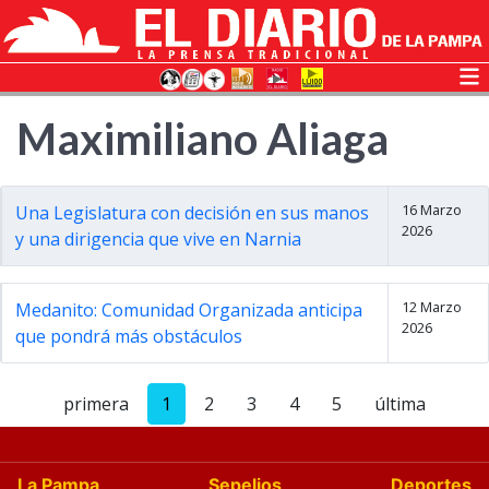
Maximiliano Aliaga
16 Marzo
Una Legislatura con decisión en sus manos
2026
y una dirigencia que vive en Narnia
12 Marzo
Medanito: Comunidad Organizada anticipa
2026
que pondrá más obstáculos
primera
1
2
3
4
5
última
La Pampa
Sepelios
Deportes