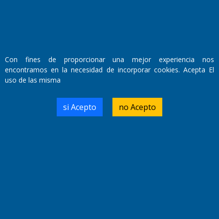
Con fines de proporcionar una mejor experiencia nos
encontramos en la necesidad de incorporar cookies. Acepta El
uso de las misma
si Acepto
no Acepto
TC 2000: Vivian marcó el ritmo en el regreso a
Toay
Ver más
Deportes
>>