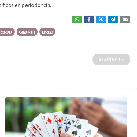
íficos en periodoncia.
tología
Gingivitis
Encías
SIGUIENTE