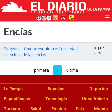
Encías
08 Julio
Gingivitis: cómo prevenir la enfermedad
2025
silenciosa de las encías
primera
1
última
La Pampa
Sepelios
Deportes
Espectáculos
Tecnología
Linea Abierta
Turismo
Salud
Edictos
País
Mundo