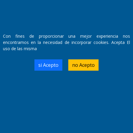
Con fines de proporcionar una mejor experiencia nos
encontramos en la necesidad de incorporar cookies. Acepta El
uso de las misma
si Acepto
no Acepto
El Estadio Único albergará la final del Torneo
Clausura
Ver más
Deportes
>>