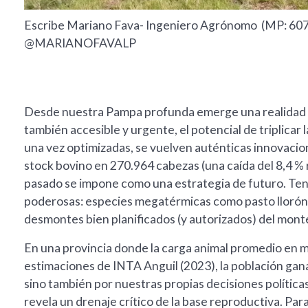
Escribe Mariano Fava- Ingeniero Agrónomo (MP: 607
@MARIANOFAVALP
Desde nuestra Pampa profunda emerge una realidad i
también accesible y urgente, el potencial de triplicar
una vez optimizadas, se vuelven auténticas innovaci
stock bovino en 270.964 cabezas (una caída del 8,4 % r
pasado se impone como una estrategia de futuro. Ten
poderosas: especies megatérmicas como pasto llorón, 
desmontes bien planificados (y autorizados) del monte
En una provincia donde la carga animal promedio en m
estimaciones de INTA Anguil (2023), la población gana
sino también por nuestras propias decisiones políticas
revela un drenaje crítico de la base reproductiva. Pa