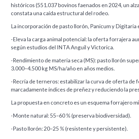
históricos (551.037 bovinos faenados en 2024, un alza
constata una caída estructural del rodeo.
La incorporación de pasto llorón, Panicum y Digitaria
-Eleva la carga animal potencial: la oferta forrajera 
según estudios del INTA Anguil y Victorica.
-Rendimiento de materia seca (MS): pasto llorón supe
3.000–4.500 kg MS/ha/año en años medios.
-Recría de terneros: estabilizar la curva de oferta de 
marcadamente índices de preñez y reduciendo la pre
La propuesta en concreto es un esquema forrajero mi
-Monte natural: 55–60 % (preserva biodiversidad).
-Pasto llorón: 20–25 % (resistente y persistente).