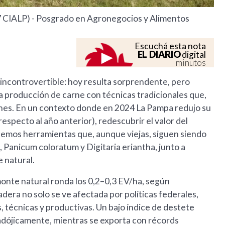
 CIALP) - Posgrado en Agronegocios y Alimentos
Escuchá esta nota
EL DIARIO
digital
minutos
ncontrovertible: hoy resulta sorprendente, pero
 la producción de carne con técnicas tradicionales que,
ones. En un contexto donde en 2024 La Pampa redujo su
especto al año anterior), redescubrir el valor del
emos herramientas que, aunque viejas, siguen siendo
Panicum coloratum y Digitaria eriantha, junto a
 natural.
onte natural ronda los 0,2–0,3 EV/ha, según
dera no solo se ve afectada por políticas federales,
, técnicas y productivas. Un bajo índice de destete
radójicamente, mientras se exporta con récords