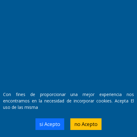
Fundado por el
Doctor Antonio Nemesio
Primera edición: Domingo 3 de Mayo de 1992
Miembro de ADIRA,ADEPA y CPPAL
Propietario: El Diario SRL
Con fines de proporcionar una mejor experiencia nos
Director Periodístico:
encontramos en la necesidad de incorporar cookies. Acepta El
Walter René Goñi
uso de las misma
si Acepto
no Acepto
Domicilio Legal: José Ingenieros 855,
Santa Rosa, La Pampa.