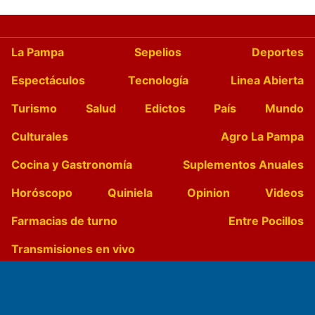
La Pampa
Sepelios
Deportes
Espectáculos
Tecnología
Linea Abierta
Turismo
Salud
Edictos
País
Mundo
Culturales
Agro La Pampa
Cocina y Gastronomía
Suplementos Anuales
Horóscopo
Quiniela
Opinion
Videos
Farmacias de turno
Entre Pocillos
Transmisiones en vivo
El Diario de Papel en DIGITAL