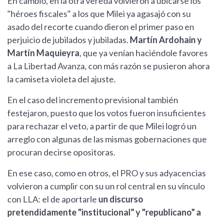
En cambio, en la otra vereda volvieron a ubicarse los
"héroes fiscales" a los que Milei ya agasajó con su
asado del recorte cuando dieron el primer paso en
perjuicio de jubilados y jubiladas.
Martín Ardohain y
Martín Maquieyra
, que ya venían haciéndole favores
a La Libertad Avanza, con más razón se pusieron ahora
la camiseta violeta del ajuste.
En el caso del incremento previsional también
festejaron, puesto que los votos fueron insuficientes
para rechazar el veto, a partir de que Milei logró un
arreglo con algunas de las mismas gobernaciones que
procuran decirse opositoras.
En ese caso, como en otros, el PRO y sus adyacencias
volvieron a cumplir con su un rol central en su vínculo
con LLA: el de aportarle
un discurso
pretendidamente "institucional" y "republicano" a