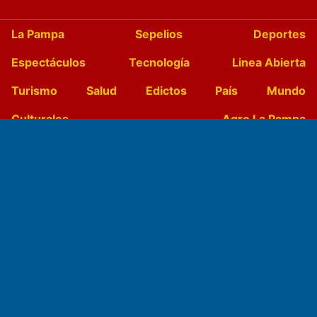
La Pampa
Sepelios
Deportes
Espectáculos
Tecnología
Linea Abierta
Turismo
Salud
Edictos
País
Mundo
Culturales
Agro La Pampa
Cocina y Gastronomía
Suplementos Anuales
Horóscopo
Quiniela
Opinion
Videos
Farmacias de turno
Entre Pocillos
Transmisiones en vivo
El Diario de Papel en DIGITAL