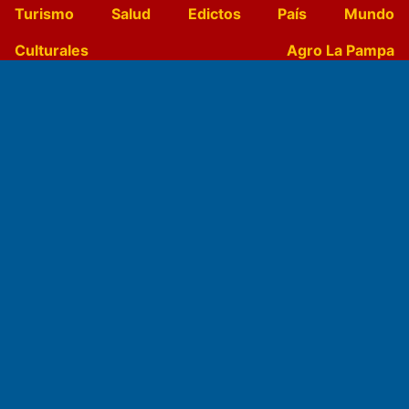
Turismo
Salud
Edictos
País
Mundo
Culturales
Agro La Pampa
Cocina y Gastronomía
Suplementos Anuales
Horóscopo
Quiniela
Opinion
Videos
Farmacias de turno
Entre Pocillos
Transmisiones en vivo
El Diario de Papel en DIGITAL