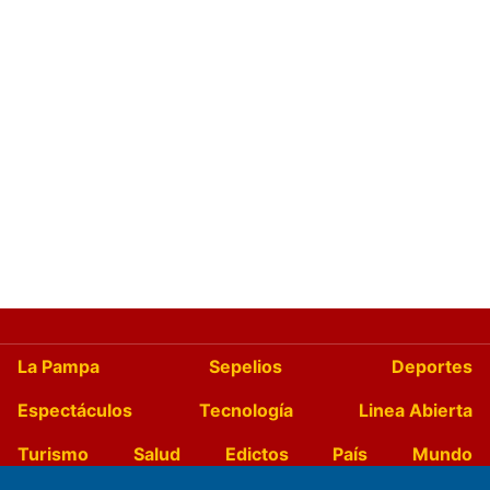
La Pampa
Sepelios
Deportes
Espectáculos
Tecnología
Linea Abierta
Turismo
Salud
Edictos
País
Mundo