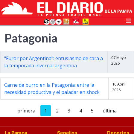
Patagonia
07 Mayo
"Furor por Argentina": entusiasmo de cara a
2026
la temporada invernal argentina
16 Abril
Carne de burro en la Patagonia: entre la
2026
necesidad productiva y el paladar en shock
primera
1
2
3
4
5
última
La Pampa
Sepelios
Deportes