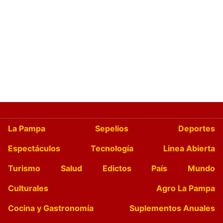
La Pampa
Sepelios
Deportes
Espectáculos
Tecnología
Linea Abierta
Turismo
Salud
Edictos
País
Mundo
Culturales
Agro La Pampa
Cocina y Gastronomía
Suplementos Anuales