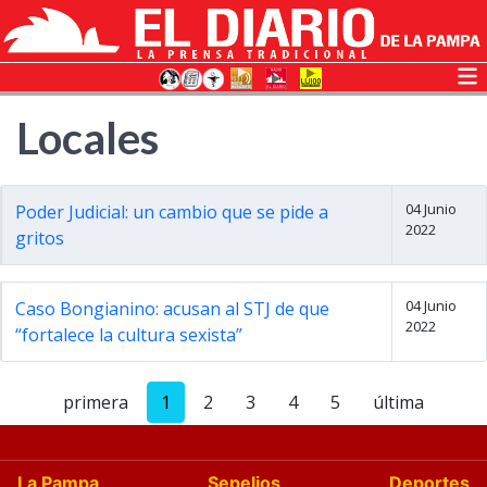
Locales
04 Junio
Poder Judicial: un cambio que se pide a
2022
gritos
04 Junio
Caso Bongianino: acusan al STJ de que
2022
“fortalece la cultura sexista”
primera
1
2
3
4
5
última
La Pampa
Sepelios
Deportes