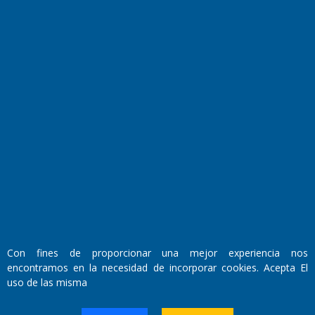
Transmisiones en vivo
El Diario de Papel en DIGITAL
Con fines de proporcionar una mejor experiencia nos
Fundado por el
Doctor Antonio Nemesio
encontramos en la necesidad de incorporar cookies. Acepta El
Primera edición: Domingo 3 de Mayo de 1992
uso de las misma
Miembro de ADIRA,ADEPA y CPPAL
Propietario: El Diario SRL
Director Periodístico: