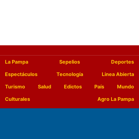
La Pampa
Sepelios
Deportes
Espectáculos
Tecnología
Linea Abierta
Turismo
Salud
Edictos
País
Mundo
Culturales
Agro La Pampa
Cocina y Gastronomía
Suplementos Anuales
Horóscopo
Quiniela
Opinion
Videos
Farmacias de turno
Entre Pocillos