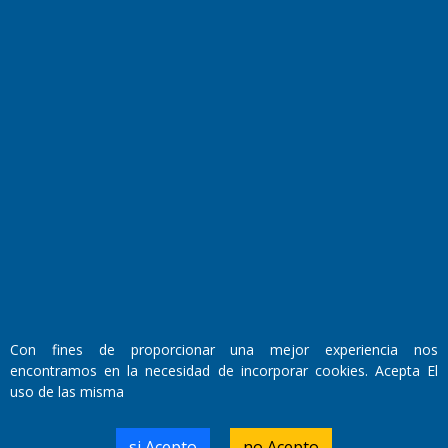
Transmisiones en vivo
El Diario de Papel en DIGITAL
Con fines de proporcionar una mejor experiencia nos
Fundado por el
Doctor Antonio Nemesio
encontramos en la necesidad de incorporar cookies. Acepta El
Primera edición: Domingo 3 de Mayo de 1992
uso de las misma
Miembro de ADIRA,ADEPA y CPPAL
Propietario: El Diario SRL
Director Periodístico:
si Acepto
no Acepto