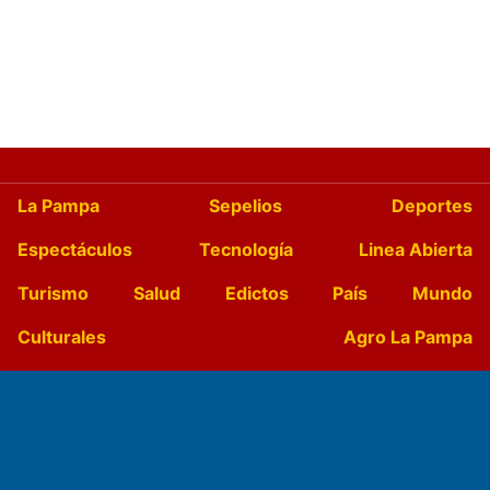
La Pampa
Sepelios
Deportes
Espectáculos
Tecnología
Linea Abierta
Turismo
Salud
Edictos
País
Mundo
Culturales
Agro La Pampa
Cocina y Gastronomía
Suplementos Anuales
Horóscopo
Quiniela
Opinion
Videos
Farmacias de turno
Entre Pocillos