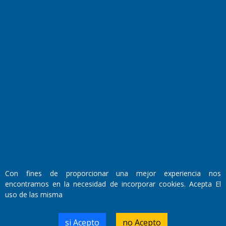
Transmisiones en vivo
El Diario de Papel en DIGITAL
Con fines de proporcionar una mejor experiencia nos
encontramos en la necesidad de incorporar cookies. Acepta El
Fundado por el
Doctor Antonio Nemesio
uso de las misma
Primera edición: Domingo 3 de Mayo de 1992
Miembro de ADIRA,ADEPA y CPPAL
Propietario: El Diario SRL
si Acepto
no Acepto