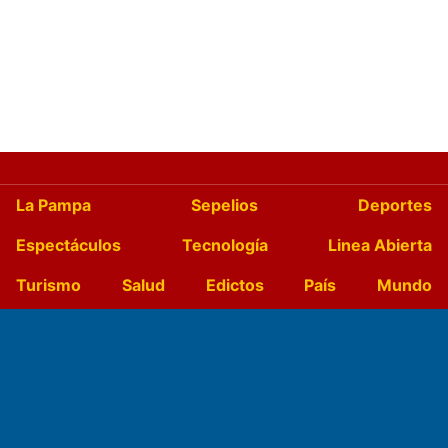
La Pampa
Sepelios
Deportes
Espectáculos
Tecnología
Linea Abierta
Turismo
Salud
Edictos
País
Mundo
Culturales
Agro La Pampa
Cocina y Gastronomía
Suplementos Anuales
Horóscopo
Quiniela
Opinion
Videos
Farmacias de turno
Entre Pocillos