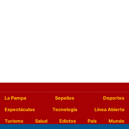
La Pampa
Sepelios
Deportes
Espectáculos
Tecnología
Linea Abierta
Turismo
Salud
Edictos
País
Mundo